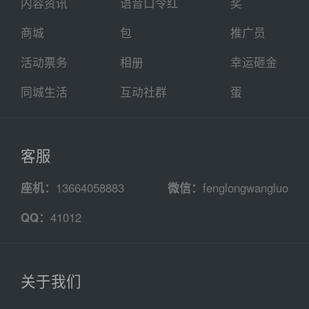
内容资讯
语音口令红
奖
商城
包
推广员
活动票务
相册
幸运砸金
同城生活
互动社群
蛋
客服
座机：
13664058883
微信：
fenglongwangluo
QQ：
41012
关于我们