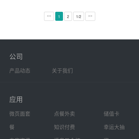
1
2
1/2
<<
>>
公司
产品动态
关于我们
应用
微页面套
点餐外卖
储值卡
餐
知识付费
幸运大抽